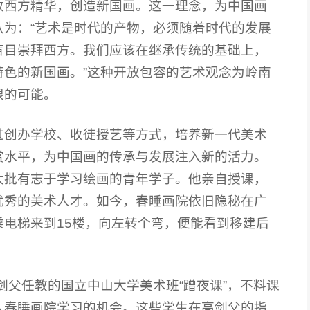
收西方精华，创造新国画。这一理念，为中国画
为：“艺术是时代的产物，必须随着时代的发展
盲目崇拜西方。我们应该在继承传统的基础上，
色的新国画。”这种开放包容的艺术观念为岭南
限的可能。
过创办学校、收徒授艺等方式，培养新一代美术
赏水平，为中国画的传承与发展注入新的活力。
大批有志于学习绘画的青年学子。他亲自授课，
优秀的美术人才。如今，春睡画院依旧隐秘在广
电梯来到15楼，向左转个弯，便能看到移建后
剑父任教的国立中山大学美术班“蹭夜课”，不料课
入春睡画院学习的机会。这些学生在高剑父的指