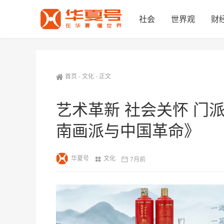
社会
世界观
财
首页
-
文化
-
正文
艺术革新 社会关怀 门
南画派与中国革命》
华夏号
文化
7月前