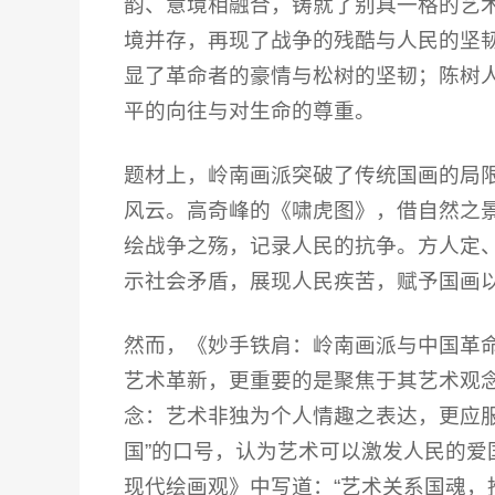
韵、意境相融合，铸就了别具一格的艺
境并存，再现了战争的残酷与人民的坚
显了革命者的豪情与松树的坚韧；陈树
平的向往与对生命的尊重。
题材上，岭南画派突破了传统国画的局
风云。高奇峰的《啸虎图》，借自然之
绘战争之殇，记录人民的抗争。方人定
示社会矛盾，展现人民疾苦，赋予国画
然而，《妙手铁肩：岭南画派与中国革
艺术革新，更重要的是聚焦于其艺术观
念：艺术非独为个人情趣之表达，更应服
国”的口号，认为艺术可以激发人民的爱
现代绘画观》中写道：“艺术关系国魂，