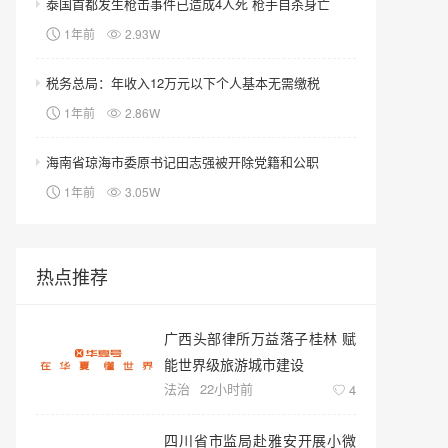
泰国首都发生枪击事件已造成4人死 枪手自杀身亡
1年前
2.93W
税务总局：年收入12万元以下个人基本无需缴税
1年前
2.86W
海南省琼海市委原书记田志强被开除党籍和公职
1年前
3.05W
热点推荐
广西头部律所万益落子桂林 赋
能世界级旅游城市建设
法治
22小时前
4
四川省市监局赴雅安开展小微