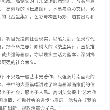
术风貌。高剑父的《东战场的烈焰》，写实与意
韧；高奇峰的《松鹰图》，水墨与色彩交织，彰
人的《战尘集》，色彩与构图巧妙，透露出对和
限，将目光投向社会现实，以笔为剑，记录时代
景，抒革命之志；陈树人的《战尘集》，直接描
、黄少强等画家，亦以现实生活为蓝本，深刻揭
以更强的社会意义。
命》不只是一般艺术史著作，只强调岭南画派的
念。书中的大量篇幅讲述了岭南画派画家们的信
务于社会，服务于人民。高剑父曾提出“艺术救
国热情，推动社会的进步与发展。他曾在《我的
推陈出新，视政治革命尤急。”