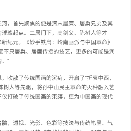
长河，首先聚焦的便是清末居廉、居巢兄弟及其
的璀璨起点。二居门下，高剑父、陈树人等才
术新纪元。《妙手铁肩：岭南画派与中国革命》
远不只居巢、居廉传授的技艺，更多的可能是润
。”
，吹散了传统国画的沉疴，开启了“折衷中西，
陈树人等先驱，将孙中山民主革命的火种融入艺
不仅打破了传统国画的束缚，更为中国画的现代
精髓，透视、光影、色彩等技法与传统笔墨、气