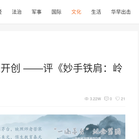
经
法治
军事
国际
文化
生活
华早出击
派开创 ——评《妙手铁肩：岭
3.22W
0
21