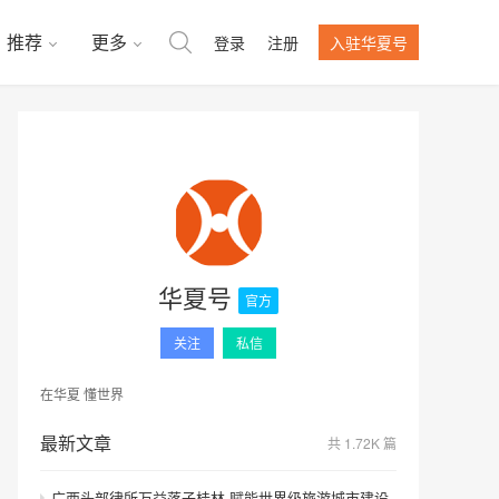
推荐
更多
登录
注册
入驻华夏号
华夏号
官方
关注
私信
在华夏 懂世界
最新文章
共 1.72K 篇
广西头部律所万益落子桂林 赋能世界级旅游城市建设