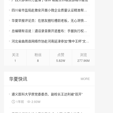
四川省市监局赴雅安开展小微企业质量认证精准帮扶专项行动
华夏早报评论员：在朋友圈吐槽前老板，无心泄愤也属侵权
总编辑有话说｜通话录音撕开遮羞布：手握执行权的局长，竟将维权群众视作“猎物”
河北省曲周县网络作协赴河南延津参加“豫中王杯”文化走基层采风活动
关注
粉丝
点赞
浏览
1
8
5.82W
277.96M
华夏快讯
MORE
遵义医科大学原党委委员、副校长王达利被“双开”
1年前
2.93W