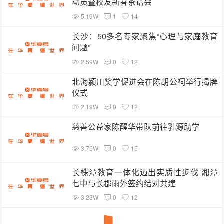
动员暨校友新春茶话会
5.19W
1
14
长沙：50多名专家聚焦“心理与家庭教育
问题”
2.59W
0
12
北海颍川奖学促进会在陈胡公祠举行揭牌
仪式
2.19W
0
12
慈善公益家陈醒华带队前往乳源助学
3.75W
0
15
长株潭教育一体化迈出实质性步伐 湘潭
七中与长郡雨外签约结对共建
3.23W
0
12