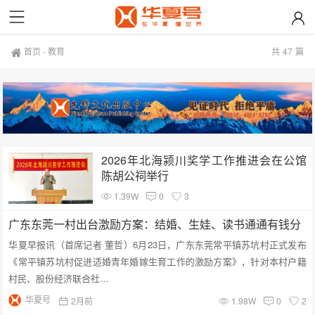
首页
-
教育
共
47
篇
2026年北海颍川奖学工作推进会在公馆
陈胡公祠举行
1.39W
0
3
广东东莞一村出台激励方案：结婚、生娃、读书通通有钱分
华夏早报讯（首席记者 董哲）6月23日，广东东莞常平镇苏坑村正式发布
《常平镇苏坑村促进适婚青年婚嫁生育工作的激励方案》，针对本村户籍
村民、股份经济联合社…
华夏号
2月前
1.98W
0
2