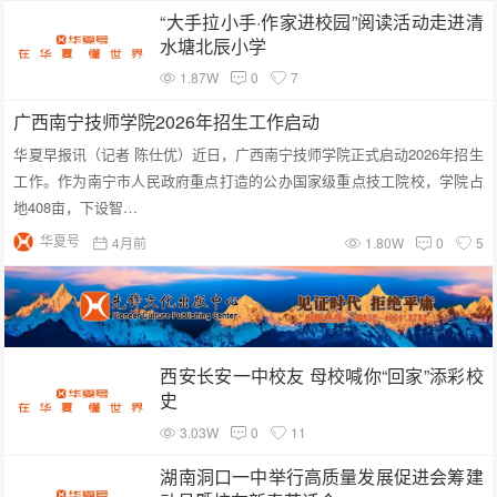
“大手拉小手·作家进校园”阅读活动走进清
水塘北辰小学
1.87W
0
7
广西南宁技师学院2026年招生工作启动
华夏早报讯（记者 陈仕优）近日，广西南宁技师学院正式启动2026年招生
工作。作为南宁市人民政府重点打造的公办国家级重点技工院校，学院占
地408亩，下设智…
华夏号
4月前
1.80W
0
5
西安长安一中校友 母校喊你“回家”添彩校
史
3.03W
0
11
湖南洞口一中举行高质量发展促进会筹建