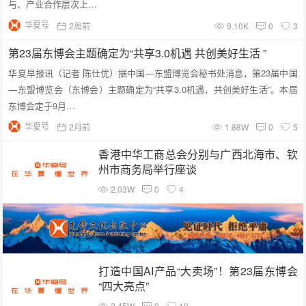
与、产业合作层次上…
华夏号
2周前
9.10K
0
3
第23届东博会主题确定为“共享3.0机遇 共创美好生活 ”
华夏早报讯（记者 陈仕优）据中国—东盟博览会秘书处消息，第23届中国
—东盟博览会（东博会）主题确定为“共享3.0机遇，共创美好生活”。本届
东博会定于9月…
华夏号
2月前
1.88W
0
5
香港中华工商总会分别与广西北海市、钦
州市商务局举行座谈
2.03W
0
4
打造中国AI产品“大卖场”！第23届东博会
“四大亮点”
2.45W
0
10