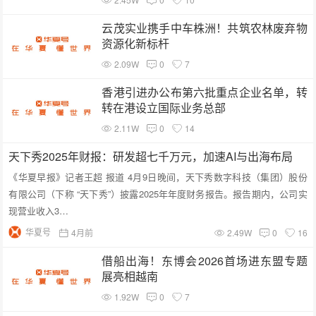
云茂实业携手中车株洲！共筑农林废弃物
资源化新标杆
2.09W
0
7
香港引进办公布第六批重点企业名单，转
转在港设立国际业务总部
2.11W
0
14
天下秀2025年财报：研发超七千万元，加速AI与出海布局
《华夏早报》记者王超 报道 4月9日晚间，天下秀数字科技（集团）股份
有限公司（下称 “天下秀”）披露2025年年度财务报告。报告期内，公司实
现营业收入3…
华夏号
4月前
2.49W
0
16
借船出海！东博会2026首场进东盟专题
展亮相越南
1.92W
0
7