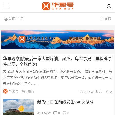
首页
-
军事
共
10
篇
华早观察|俄最后一家大型炼油厂起火，乌军事史上里程碑事
件出现，全球首次!
文/钦众 今天的俄乌战争越来越精彩，越来越有看点。 很多网友纳闷，乌
克兰为啥不把俄罗斯所有的大型炼油厂集中起来搞一顿，或者说一点一点
来进行突破。 这不，…
华夏号
3周前
2.15W
0
2
俄乌21日在前线发生246次战斗
1.52W
0
3