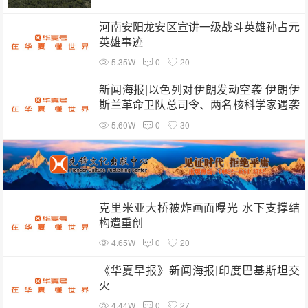
河南安阳龙安区宣讲一级战斗英雄孙占元
英雄事迹
5.35W
0
20
新闻海报|以色列对伊朗发动空袭 伊朗伊
斯兰革命卫队总司令、两名核科学家遇袭
身亡
5.60W
0
30
克里米亚大桥被炸画面曝光 水下支撑结
构遭重创
4.65W
0
20
《华夏早报》新闻海报|印度巴基斯坦交
火
4.44W
0
27