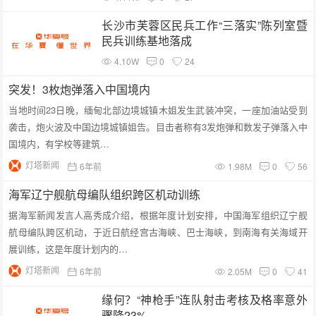
长沙市芙蓉区民兵工作“三落实”陈列室暨
民兵训练基地落成
4.10W
0
24
突发！3枚炮弹落入中国境内
当地时间23日晚，缅甸北部边境城镇木姐发生武装冲突，一座加油站受到
袭击，炮火波及中国边境城镇姐告。目击者称有3发炮弹和数发子弹落入中
国境内，有学校等建筑…
灯塔新闻
6年前
1.98M
0
56
海军辽宁舰航母编队组织跨区机动训练
据海军新闻发言人高秀成介绍，根据年度计划安排，中国海军组织辽宁舰
航母编队跨区机动，于近日航经宫古海峡、巴士海峡，到南海有关海域开
展训练，这是年度计划内的…
灯塔新闻
6年前
2.05M
0
41
缘何？“神枪手”连队射击考核及格率意外
骤降23%