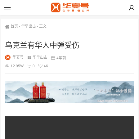
首页
-
华早出击
-
正文
乌克兰有华人中弹受伤
华夏号
华早出击
4年前
12.95W
0
46